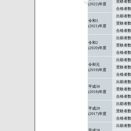
受験者
(2022)年度
合格者
出願者
令和3
受験者
(2021)年度
合格者
出願者
令和2
受験者
(2020)年度
合格者
出願者
令和元
受験者
(2019)年度
合格者
出願者
平成30
受験者
(2018)年度
合格者
出願者
平成29
受験者
(2017)年度
合格者
出願者
平成28