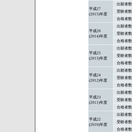
出願者数
平成27
受験者数
(2015)年度
合格者数
出願者数
平成26
受験者数
(2014)年度
合格者数
出願者数
平成25
受験者数
(2013)年度
合格者数
出願者数
平成24
受験者数
(2012)年度
合格者数
出願者数
平成23
受験者数
(2011)年度
合格者数
出願者数
平成22
受験者数
(2010)年度
合格者数