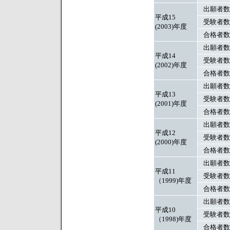
出願者数
平成15
受験者数
(2003)年度
合格者数
出願者数
平成14
受験者数
(2002)年度
合格者数
出願者数
平成13
受験者数
(2001)年度
合格者数
出願者数
平成12
受験者数
(2000)年度
合格者数
出願者数
平成11
受験者数
（1999)年度
合格者数
出願者数
平成10
受験者数
（1998)年度
合格者数