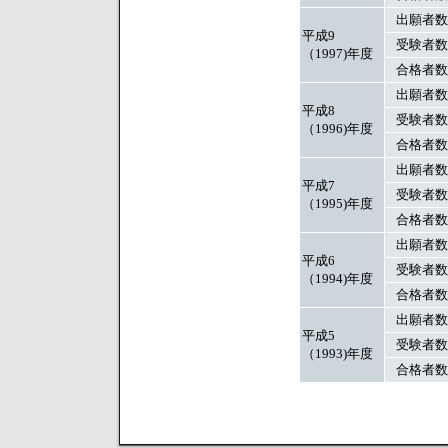
出願者数
平成9
受験者数
（1997)年度
合格者数
出願者数
平成8
受験者数
（1996)年度
合格者数
出願者数
平成7
受験者数
（1995)年度
合格者数
出願者数
平成6
受験者数
（1994)年度
合格者数
出願者数
平成5
受験者数
（1993)年度
合格者数