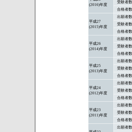
受験者
(2016)年度
合格者
出願者
平成27
受験者
(2015)年度
合格者
出願者
平成26
受験者
(2014)年度
合格者
出願者
平成25
受験者
(2013)年度
合格者
出願者
平成24
受験者
(2012)年度
合格者
出願者
平成23
受験者
(2011)年度
合格者
出願者
平成22